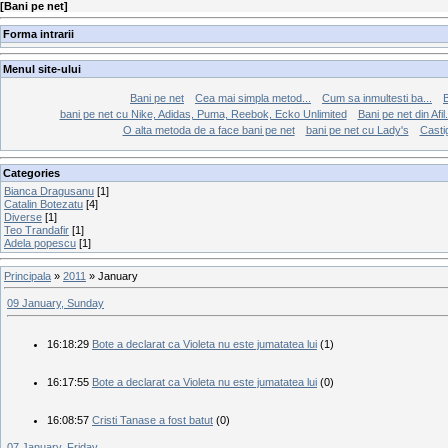
[
Bani pe net
]
Forma intrarii
Menul site-ului
Bani pe net
Cea mai simpla metod...
Cum sa inmultesti ba...
bani pe net cu Nike, Adidas, Puma, Reebok, Ecko Unlimited
Bani pe net din Afil.
O alta metoda de a face bani pe net
bani pe net cu Lady's
Casti
Categories
Bianca Dragusanu
[1]
Catalin Botezatu
[4]
Diverse
[1]
Teo Trandafir
[1]
Adela popescu
[1]
Principala
»
2011
»
January
09 January, Sunday
16:18:29
Bote a declarat ca Violeta nu este jumatatea lui
(1)
16:17:55
Bote a declarat ca Violeta nu este jumatatea lui
(0)
16:08:57
Cristi Tanase a fost batut
(0)
07 January, Friday