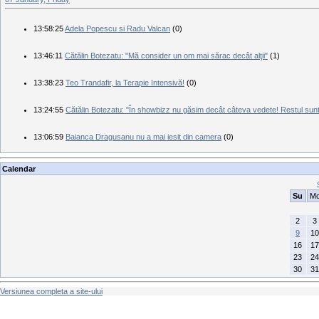
13:58:25
Adela Popescu si Radu Valcan
(0)
13:46:11
Cătălin Botezatu: "Mă consider un om mai sărac decât alţii"
(1)
13:38:23
Teo Trandafir, la Terapie Intensivă!
(0)
13:24:55
Cătălin Botezatu: "În showbizz nu găsim decât câteva vedete! Restul sunt
13:06:59
Baianca Dragusanu nu a mai iesit din camera
(0)
Calendar
Su
M
2
3
9
10
16
17
23
24
30
31
Versiunea completa a site-ului